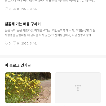
을 고치나 본다, 마치 내가 학회에서 발표할때 사람들의 반응과 같이... 예수님의
질문에 답을 못한' 무엇이 중헌디?' 그들이 완악했다. 탄식하시고, 손을 내밀라
0
0
2020. 3. 16.
하시고 고치심. 이는 예수님도 먼저 설명하고 이해시키고, 행동하셨다는 것... 적
대 세력에 대한 배려 바다로 가시니 큰 무리가 따랐고, 소문으로 많이 모이고, 배
를 대게해서 좀 떨어진 곳에서... '당신은 하나님의 아들이니이다' 귀신들의 고
침몰해 가는 배를 구하려
백, '나를 나타내지 말라' 예수님은 이런 일로 유명해지길 원하지 않으셨고, 다
글 내용
만, 복음이 전파되길 원하셨다. 산에 오르사, 제자를 세우시고 권능을 주시고, 그
말씀: 무리들을 가르치심, 마태를 택하심, 죄인들과 함께 식사, 죄인을 부르러 온
중에 가룟유다도 있었다. 묵상: 예수님은 귀신을 물리치셨어도 사람들에 대..
사람임을 말씀하심 왜 금식을 하지 않는가? 잔치동안이다, 지금 신랑과 함께 있
는데... 새포도주, 새 부대 - 새로운 제도가 필요하다 안식일에 이삭을 잘라먹음:
0
0
2020. 3. 16.
안식일의 주인임을 말씀하심 묵상: 예수님의 권세는 정말 하나님 수준이었다.
그 어느 누구도 이런 일을 상상도 못했고, 이해하지도 못했다. 예수님 자신이 하
나님이어야만 가능한 일이었기때문에 사람들은 엄청난 충격을 받았을 것이다.
또는 이단아 취급을 하거나 하나님 행세를 하는 거짓 선지자로 보았을 것이다.
내가 할일: 죄인들의 친구가 되는 것, 내가 돌보아야할 소외된 이웃은 누구인가?
이 블로그 인기글
새부대를 구해서 넣어야할 새 포도주는 무엇일까? 내 사상중 낡은 것을 버리고
변하여 ..