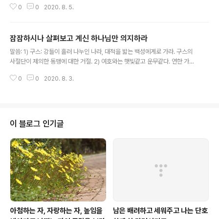
0
0
2020. 8. 5.
이 있겠고, 이는 만군의 여호와를 위한 증거가 될 것이다.
여호와께서 애굽에 자기를 알게 하실 것이며 애굽이 제물
을 드리며 경배하게 될 것이다. 애굽을 치시고는 고치실 것
잠잠하시나 살펴보고 계신 하나님만 의지하라
이므로 그들이 여호와게서 돌아올 것이다. 3) 애굽과 앗수
글 내용
르가 왕래하게 될 것이며 함께 경배하게 될 것이다. 둘 모두
말씀: 1) 구스: 강들이 흘러 나누인 나라, 대적을 밟는 백성에게로 가라. 구스의
복이 될 것인데, 여호와께서 복을 주시는 것이다. 묵상: 1)
사절단이 제의한 동맹에 대한 거절. 2) 여호와는 햇빛같고 운무같다. 연한 가지
애굽이 하나님이 행하시는 일을 보고 두려워하게 된다. 2)
를 베며 퍼진 가지를 잘라 들짐승에게 주리니 이것으로 여름을 지내며 겨울을
애굽에 여호와를 위한 제단이 세워지고 그들이 여호와를
0
0
2020. 8. 3.
지내리라. 만군의 여호와께 드릴 예물을 가지고 시온산에 이르리라 묵상: 1) 에
경배하게 되는 엄청난 일이 일어난다. 3) 애굽과 앗수르는
티오피아는 애굽을 장악하고 앗수르를 저지하기 위해 유다에게 참전을 요청하
여호와로 말..
는 사절을 보낸다. 그러나 유다는 구스의 동맹에 참여해서는 안되었다. 지금은
앗수르가 강해보여도 하루 아침에 사라질 것이기 때문에 하나님만 붙들어야 했
다. 산위의 깃발과 나팔을 뭇 백성이 목격하게 된다. 바벨론을 심판하려고 군대
이 블로그 인기글
를 소집하는 장면을 떠오르게 한다. 2) 온땅을 감찰하시는 주님은 앗수르를 흩
어버릴 것이다. 악인..
아첨하는 자, 자랑하는 자, 높임을
남은 배려하고 세워주고 나는 단호