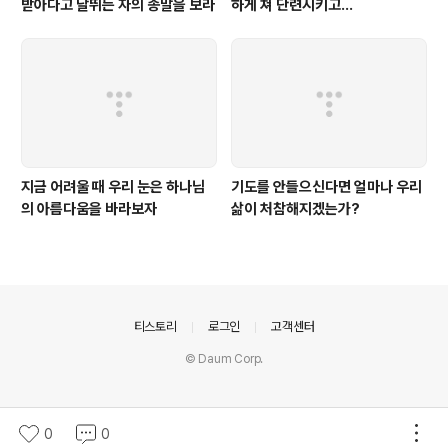
받아다고 날뛰는 자의 종말을 보라
하게 쳐 단련시키고...
지금 어려울 때 우리 눈은 하나님
기도를 안들으신다면 얼마나 우리
의 아름다움을 바라보자
삶이 처참해지겠는가?
의안내
티스토리
로그인
고객센터
© Daum Corp.
0
0