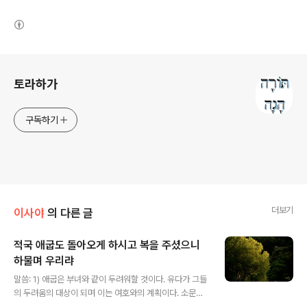
(새창열림)
로그 정보
토라하가
구독하기
더보기
이사야
의 다른 글
적국 애굽도 돌아오게 하시고 복을 주셨으니
하물며 우리랴
글 내용
말씀: 1) 애굽은 부녀와 같이 두려워할 것이다. 유다가 그들
의 두려움의 대상이 되며 이는 여호와의 계획이다. 소문을
듣는 자마다 떨리라. 2) 애굽 땅 중앙에 여호와를 위한 제단