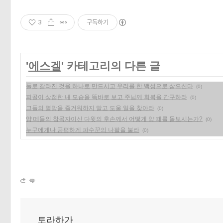
3
구독하기
'
에스겔
' 카테고리의 다른 글
둘로 갈라진 것을 하나로 만드시고 우리를 한 백성으로 삼으신다
(0)
피골이 상접한 내 모습을 똑바로 보고 주님께 회복을 간구하라
(0)
그들의 멸망을 즐거워하지 말고 도울 일을 찾아라
(0)
양 떼들의 참목자이신 다윗의 후손께서 어떻게 양 떼를 돌보시는가?
(0)
누구에게나 공평하게 파수꾼의 나팔을 불라
(0)
토라하가